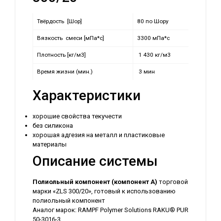
Твёрдость [Шор]
80 по Шору
Вязкость смеси [мПа*с]
3300 мПа*с
Плотность [кг/м3]
1 430 кг/м3
Время жизни (мин.)
3 мин
Характеристики
хорошие свойства текучести
без силикона
хорошая адгезия на металл и пластиковые
материалы
Описание системы
Полиольный компонент (компонент А)
торговой
марки «ZLS 300/20», готовый к использованию
полиольный компонент
Аналог марок: RAMPF Polymer Solutions RAKU® PUR
50-3016-3.