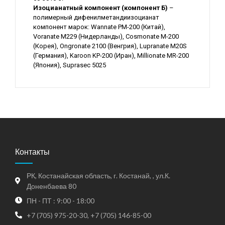
Изоцианатный компонент (компонент Б)
–
полимерный дифенилметандиизоцианат
компонент марок: Wannate PM-200 (Китай),
Voranate M229 (Нидерланды), Cosmonate M-200
(Корея), Ongronate 2100 (Венгрия), Lupranate M20S
(Германия), Karoon KP-200 (Иран), Millionate MR-200
(Япония), Suprasec 5025
Контакты
РК, Костанайская область, г. Костанай, , ул.К.
Доненбаева 80
ПН - ПТ : 9:00 - 18:00
+7 (705) 975-20-30, +7 (705) 146-85-00