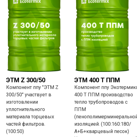
ЭТМ Z 300/50
ЭТМ 400 Т ППМ
Компонент ппу "ЭТМ Z
Компонент ппу Экотермик
300/50" участвует в
400 Т ППМ производство
изготовлении
тепло трубопроводов с
уплотнительного
ППМ
материала торцевых
(пенополимерминеральной
частей фильтров.
изоляцией. (100:160:180/
(100:50)
А+Б+кварцевый песок)