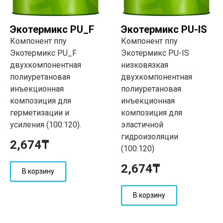
Экотермикс PU_F
Экотермикс PU-IS
Компонент ппу
Компонент ппу
Экотермикс PU_F
Экотермикс PU-IS
двухкомпонентная
низковязкая
полиуретановая
двухкомпонентная
инъекционная
полиуретановая
композиция для
инъекционная
герметизации и
композиция для
усиления (100:120).
эластичной
гидроизоляции
2,674
₸
(100:120)
2,674
₸
В корзину
В корзину