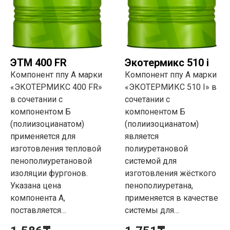
ЭТМ 400 FR
Экотермикс 510 i
Компонент ппу А марки
Компонент ппу А марки
«ЭКОТЕРМИКС 400 FR»
«ЭКОТЕРМИКС 510 I» в
в сочетании с
сочетании с
компонентом Б
компонентом Б
(полиизоцианатом)
(полиизоцианатом)
применяется для
является
изготовления тепловой
полиуретановой
пенополиуретановой
системой для
изоляции фургонов.
изготовления жёсткого
Указана цена
пенополиуретана,
компонента А,
применяется в качестве
поставляется…
системы для…