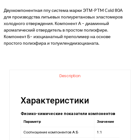
Двухкомпонентная ппу система марки ЭТМ-PTM Cold 80A
для производства литьевых полиуретановых эластомеров
холодного отверждения. Компонент А – диаминный
ароматический отвердитель в простом полиэфире.
Компонент Б– изоцианатный преполимер на основе
простого полиэфира и толуилендиизоцианата.
Description
Характеристики
Физико-химические показатели
компонент
ов
Параметр
Значение
Соотношение компонентов А:Б
1:1