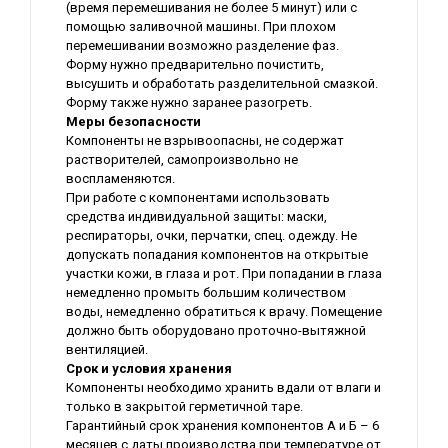
(время перемешивания не более 5 минут) или с
помощью заливочной машины. При плохом
перемешивании возможно разделение фаз.
Форму нужно предварительно почистить,
высушить и обработать разделительной смазкой.
Форму также нужно заранее разогреть.
М
еры
безопасности
Компоненты не взрывоопасны, не содержат
растворителей, самопроизвольно не
воспламеняются.
При работе с компонентами использовать
средства индивидуальной защиты: маски,
респираторы, очки, перчатки, спец. одежду. Не
допускать попадания компонентов на открытые
участки кожи, в глаза и рот. При попадании в глаза
немедленно промыть большим количеством
воды, немедленно обратиться к врачу. Помещение
должно быть оборудовано проточно-вытяжной
вентиляцией.
Срок
и условия
хранения
Компоненты необходимо хранить вдали от влаги и
только в закрытой герметичной таре.
Гарантийный срок хранения компонентов А и Б – 6
месяцев с даты производства при температуре от