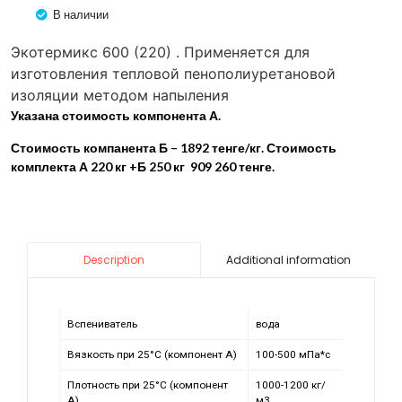
В наличии
Экотермикс 600 (220) . Применяется для
изготовления тепловой пенополиуретановой
изоляции методом напыления
Указана стоимость компонента А.
Стоимость компанента Б – 1892 тенге/кг. Стоимость
комплекта А 220 кг +Б 250 кг 909 260 тенге.
Additional information
Description
Вспениватель
вода
Вязкость при 25°С (компонент А)
100-500 мПа*с
Плотность при 25°С (компонент
1000-1200 кг/
А)
м3