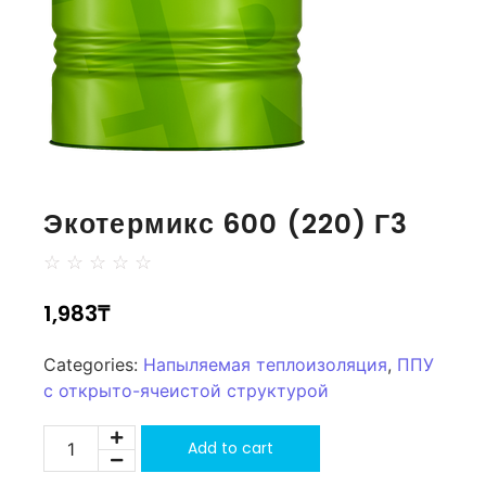
Экотермикс 600 (220) Г3
☆
☆
☆
☆
☆
1,983
₸
Categories:
Напыляемая теплоизоляция
,
ППУ
с открыто-ячеистой структурой
Add to cart