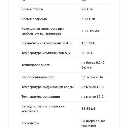
Время старта
2-6 Сек.
Время подъема
8-13 Сек.
Кажущаяся плотность при
7-14 кг/м3
свободном вспенивании
Соотношение компонентов А:В
100:104
Температура компонентов А,В
35-45 С
не более 0,042
Теплопроводность
Вт/м с
Паропроницаемость
0,1 мг/м ч Па
Температура окружающей среды
не менее 10 С
Температура основания
не менее 10 С
Выход готового продукта с
33-35 м3
комплекта
Г3 (нормально-
Горючесть
горючие)